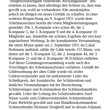
"Bürgerschützengilde Hillerheide, Recklinghausen" neu
erstehen zu lassen, lässt allerdings den Schluss zu, dass man
gewillt war, wohl an vorhandenes Alte anzuknüpfen,
jedoch im übrigen ein neues Gebilde zu schaffen. In einer
weiteren Besprechung am 9. August 1951 wurde dem
Arbeitsausschuss bereits die ersten Mitgliedseintragungen
gemeldet. Die 1. Kompanie wies schon 46, die 2.
Kompanie 5, die 3. Kompanie 9 und die 4. Kompanie 10
Mitglieder aus. Immerhin ein schönes Ergebnis der erst kurz
angelaufenen Werbung. In der konstituierten Versammlung,
die einen Monat später am 2. September 1951 im Lokal
Hohmann stattfand, zählte die Gilde bereits 155 Mann, von
denen auf die 1. Kompanie 52, die 2. kompanie 44, die 3.
Kompanie 21 und die 4. Kompanie 38 Schützen entfielen.
Auf dieser Gründungsversammlung wurde nach den
Vorschlägen des Arbeitsausschusses verfahren. Gemäß der
Gildenordnung der alten Gilde wurde ein ziviler
Gildenvorsitzender und ein uniformierter Leiter des
Schießsports, der Ausmärsche, der Schützenfeste und
ännlicher Veranstaltungen mit der Bezeichnung
Schützenmajor und Kommandeur des Schützenbataillons
gewählt. Unter der Leitung des Schützenbruders Josef
Nüsse wurde zum Gildenvorsitzenden Schützenbruder
Franz Bielefeld gewählt und zum Bataillonskommandeur
Schützenbruder Hermann Dröghoff und zu dessen Adjutant