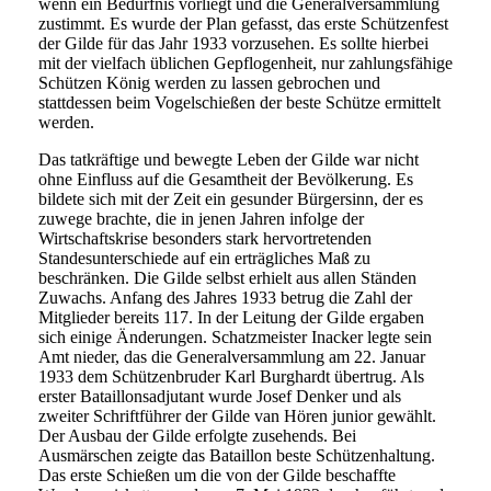
wenn ein Bedürfnis vorliegt und die Generalversammlung
zustimmt. Es wurde der Plan gefasst, das erste Schützenfest
der Gilde für das Jahr 1933 vorzusehen. Es sollte hierbei
mit der vielfach üblichen Gepflogenheit, nur zahlungsfähige
Schützen König werden zu lassen gebrochen und
stattdessen beim Vogelschießen der beste Schütze ermittelt
werden.
Das tatkräftige und bewegte Leben der Gilde war nicht
ohne Einfluss auf die Gesamtheit der Bevölkerung. Es
bildete sich mit der Zeit ein gesunder Bürgersinn, der es
zuwege brachte, die in jenen Jahren infolge der
Wirtschaftskrise besonders stark hervortretenden
Standesunterschiede auf ein erträgliches Maß zu
beschränken. Die Gilde selbst erhielt aus allen Ständen
Zuwachs. Anfang des Jahres 1933 betrug die Zahl der
Mitglieder bereits 117. In der Leitung der Gilde ergaben
sich einige Änderungen. Schatzmeister Inacker legte sein
Amt nieder, das die Generalversammlung am 22. Januar
1933 dem Schützenbruder Karl Burghardt übertrug. Als
erster Bataillonsadjutant wurde Josef Denker und als
zweiter Schriftführer der Gilde van Hören junior gewählt.
Der Ausbau der Gilde erfolgte zusehends. Bei
Ausmärschen zeigte das Bataillon beste Schützenhaltung.
Das erste Schießen um die von der Gilde beschaffte