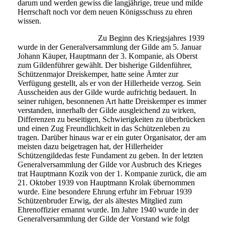
darum und werden gewiss die langjährige, treue und milde
Herrschaft noch vor dem neuen Königsschuss zu ehren
wissen.
Zu Beginn des Kriegsjahres 1939
wurde in der Generalversammlung der Gilde am 5. Januar
Johann Käuper, Hauptmann der 3. Kompanie, als Oberst
zum Gildenführer gewählt. Der bisherige Gildenführer,
Schützenmajor Dreiskemper, hatte seine Ämter zur
Verfügung gestellt, als er von der Hillerheide verzog. Sein
Ausscheiden aus der Gilde wurde aufrichtig bedauert. In
seiner ruhigen, besonnenen Art hatte Dreiskemper es immer
verstanden, innerhalb der Gilde ausgleichend zu wirken,
Differenzen zu beseitigen, Schwierigkeiten zu überbrücken
und einen Zug Freundlichkeit in das Schützenleben zu
tragen. Darüber hinaus war er ein guter Organisator, der am
meisten dazu beigetragen hat, der Hillerheider
Schützengildedas feste Fundament zu geben. In der letzten
Generalversammlung der Gilde vor Ausbruch des Krieges
trat Hauptmann Kozik von der 1. Kompanie zurück, die am
21. Oktober 1939 von Hauptmann Krolak übernommen
wurde. Eine besondere Ehrung erfuhr im Februar 1939
Schützenbruder Erwig, der als ältestes Mitglied zum
Ehrenoffizier ernannt wurde. Im Jahre 1940 wurde in der
Generalversammlung der Gilde der Vorstand wie folgt