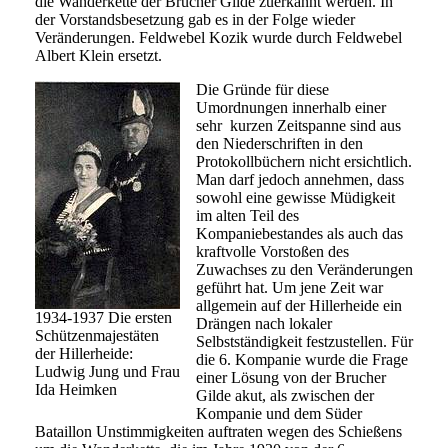
die Wanderkette der Brucher Gilde zuerkannt werden. In
der Vorstandsbesetzung gab es in der Folge wieder
Veränderungen. Feldwebel Kozik wurde durch Feldwebel
Albert Klein ersetzt.
Die Gründe für diese
Umordnungen innerhalb einer
sehr kurzen Zeitspanne sind aus
den Niederschriften in den
Protokollbüchern nicht ersichtlich.
Man darf jedoch annehmen, dass
sowohl eine gewisse Müdigkeit
im alten Teil des
Kompaniebestandes als auch das
kraftvolle Vorstoßen des
Zuwachses zu den Veränderungen
geführt hat. Um jene Zeit war
allgemein auf der Hillerheide ein
1934-1937 Die ersten
Drängen nach lokaler
Schützenmajestäten
Selbstständigkeit festzustellen. Für
der Hillerheide:
die 6. Kompanie wurde die Frage
Ludwig Jung und Frau
einer Lösung von der Brucher
Ida Heimken
Gilde akut, als zwischen der
Kompanie und dem Süder
Bataillon Unstimmigkeiten auftraten wegen des Schießens