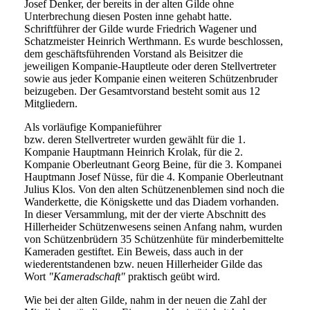
Josef Denker, der bereits in der alten Gilde ohne
Unterbrechung diesen Posten inne gehabt hatte.
Schriftführer der Gilde wurde Friedrich Wagener und
Schatzmeister Heinrich Werthmann. Es wurde beschlossen,
dem geschäftsführenden Vorstand als Beisitzer die
jeweiligen Kompanie-Hauptleute oder deren Stellvertreter
sowie aus jeder Kompanie einen weiteren Schützenbruder
beizugeben. Der Gesamtvorstand besteht somit aus 12
Mitgliedern.
Als vorläufige Kompanieführer
bzw. deren Stellvertreter wurden gewählt für die 1.
Kompanie Hauptmann Heinrich Krolak, für die 2.
Kompanie Oberleutnant Georg Beine, für die 3. Kompanei
Hauptmann Josef Nüsse, für die 4. Kompanie Oberleutnant
Julius Klos. Von den alten Schützenenblemen sind noch die
Wanderkette, die Königskette und das Diadem vorhanden.
In dieser Versammlung, mit der der vierte Abschnitt des
Hillerheider Schützenwesens seinen Anfang nahm, wurden
von Schützenbrüdern 35 Schützenhüte für minderbemittelte
Kameraden gestiftet. Ein Beweis, dass auch in der
wiederentstandenen bzw. neuen Hillerheider Gilde das
Wort
"Kameradschaft"
praktisch geübt wird.
Wie bei der alten Gilde, nahm in der neuen die Zahl der