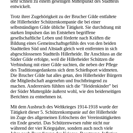
sehr schnell zu einem geselligen Mittelpunkt des Stadtteils
entwickelt.
Trotz ihrer Zugehörigkeit zu der Brucher Gilde entfaltete
die Hillerheider Schützenkompanie die bei einer
selbstständigen Gilde übliche Tätigkeit. Sie durchdrang mit
starken Impulsen das im Entstehen begriffene
gesellschaftliche Leben und förderte nach Kräften die
Bildung eines Gemeinschaftsgefühls des von den beiden
Stadtteilen Süd und Altstadt gleich weit entfernten in sich
abgeschlossenen Stadtteils Hillerheide. Ihr Anschluss an die
Süder Gilde erfolgte, weil die Hillerheider Schützen die
Verbindung mit einer Gilde suchten, die neben der Pflege
des Traditionsgedankens sich dem Schießsport widmeten.
Die Brucher Gilde hat alles getan, den Hillerheider Bürgern
die Mitgliedschaft angenehm und fruchtbringend zu
machen. Anderersiets fühlten sich die "Heidenkinder" bei
der Süder Muttergilde äußerst wohl, wie den beiderseitigen
Berichten zu entnehmen ist.
Mit dem Ausbruch des Weltkrieges 1914-1918 wurde der
Tätigkeit dieser 5. Schützenkompanie auf der Hillerheide
im Zuge des allgemeinen Erlöschens der Vereinstätigkeiten
ein Ende gesetzt. Das Schützenwesen ruhte nicht nur
während der vier Kriegsjahre, sondern auch noch viele