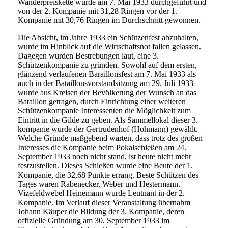
Wanderpreiskette wurde am 7. Mai 1933 durchgeführt und
von der 2. Kompanie mit 31,28 Ringen vor der 1.
Kompanie mit 30,76 Ringen im Durchschnitt gewonnen.
Die Absicht, im Jahre 1933 ein Schützenfest abzuhalten,
wurde im Hinblick auf die Wirtschaftsnot fallen gelassen.
Dagegen wurden Bestrebungen laut, eine 3.
Schützenkompanie zu gründen. Sowohl auf dem ersten,
glänzend verlaufenen Baraillonsfest am 7. Mai 1933 als
auch in der Bataillonsvorstandsitzung am 29. Juli 1933
wurde aus Kreisen der Bevölkerung der Wunsch an das
Bataillon getragen, durch Einrichtung einer weiteren
Schützenkompanie Interessenten die Möglichkeit zum
Eintritt in die Gilde zu geben. Als Sammellokal dieser 3.
kompanie wurde der Gertrudenhof (Hohmann) gewählt.
Welche Gründe maßgebend warten, dass trotz des großen
Interesses die Kompanie beim Pokalschießen am 24.
September 1933 noch nicht stand, ist heute nicht mehr
festzustellen. Dieses Schießen wurde eine Beute der 1.
Kompanie, die 32,68 Punkte errang. Beste Schützen des
Tages waren Rabenecker, Weber und Hestermann.
Vizefeldwebel Heinemann wurde Leutnant in der 2.
Kompanie. Im Verlauf dieser Veranstaltung übernahm
Johann Käuper die Bildung der 3. Kompanie, deren
offizielle Gründung am 30. September 1933 im