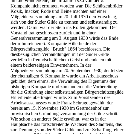
um die Wanderkette, die im Jahre 1930 von der 6.
Kompanie nicht errungen worden war. Die Schützenbrüder
Kozik, Inacker, Rode und Beine machten auf einer
Mitgleiderversammlung am 20. Juli 1930 den Vorschlag,
sich von der Süder Gilde zu trennen und selbstständig zu
werden. Damit war der Stein ins Rollen gekommen. Der
Vorstand trat geschlossen zurück und in einer
Generalversammlung am 3. August 1930 wirde das Ende
der ruhmreichen 6. Kompanie Hillerheide der
Bürgerschützengilde "Bruch" 1864 beschlossen. Die
diesbezüglichen Verhandlungen mit der Süder Gilde
verliefen in freundschaftlichem Geist und endeten mit
einem beiderseitigen Einvernehmen. In der
Mitgliederversammlung am 20. September 1930, der letzten
der ehemaligen 6. Kompanie wurde ein Arbeitsausschuss
gebildet, dem einmal die Verwaltung des Eigentums der
bisherigen Kompanie und zum anderen die Vorbereitung
für die Gründung einer selbstständigen Bürgerschützengilde
Hillerheide übertragen wurde. Zum Vorsitzenden des
Arbeitsausschusses wurde Franz Schrage gewählt, der
bereits am 15. November 1930 im Gertrudenhof zur
provisorischen Gründungsversammlung der Gilde schritt.
Wie schon an anderer Stelle erwähnt, war es in der
Hauptsache das fortschreitende Wachsen des Stadtteils, das
zur Trennung von der Süder Gilde und zur Schaffung einer