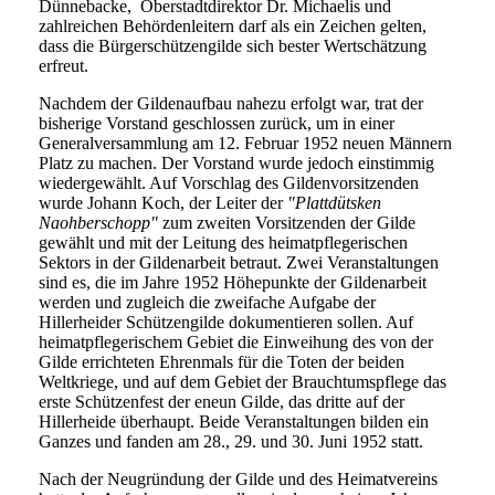
Dünnebacke, Oberstadtdirektor Dr. Michaelis und
zahlreichen Behördenleitern darf als ein Zeichen gelten,
dass die Bürgerschützengilde sich bester Wertschätzung
erfreut.
Nachdem der Gildenaufbau nahezu erfolgt war, trat der
bisherige Vorstand geschlossen zurück, um in einer
Generalversammlung am 12. Februar 1952 neuen Männern
Platz zu machen. Der Vorstand wurde jedoch einstimmig
wiedergewählt. Auf Vorschlag des Gildenvorsitzenden
wurde Johann Koch, der Leiter der
"Plattdütsken
Naohberschopp"
zum zweiten Vorsitzenden der Gilde
gewählt und mit der Leitung des heimatpflegerischen
Sektors in der Gildenarbeit betraut. Zwei Veranstaltungen
sind es, die im Jahre 1952 Höhepunkte der Gildenarbeit
werden und zugleich die zweifache Aufgabe der
Hillerheider Schützengilde dokumentieren sollen. Auf
heimatpflegerischem Gebiet die Einweihung des von der
Gilde errichteten Ehrenmals für die Toten der beiden
Weltkriege, und auf dem Gebiet der Brauchtumspflege das
erste Schützenfest der eneun Gilde, das dritte auf der
Hillerheide überhaupt. Beide Veranstaltungen bilden ein
Ganzes und fanden am 28., 29. und 30. Juni 1952 statt.
Nach der Neugründung der Gilde und des Heimatvereins