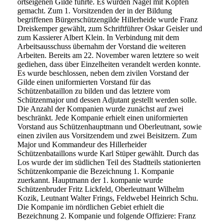
ortseigenen Gilde führte. Es wurden Nägel mit Köpfen
gemacht. Zum 1. Vorsitzenden der in der Bildung
begriffenen Bürgerschützengilde Hillerheide wurde Franz
Dreiskemper gewählt, zum Schriftführer Oskar Geisler und
zum Kassierer Albert Klein. In Verbindung mit dem
Arbeitsausschuss übernahm der Vorstand die weiteren
Arbeiten. Bereits am 22. November waren letztere so weit
gediehen, dass über Einzelheiten verandelt werden konnte.
Es wurde beschlossen, neben dem zivilen Vorstand der
Gilde einen uniformierten Vorstand für das
Schützenbataillon zu bilden und das letztere vom
Schützenmajor und dessen Adjutant gestellt werden solle.
Die Anzahl der Kompanien wurde zunächst auf zwei
beschränkt. Jede Kompanie erhielt einen uniformierten
Vorstand aus Schützenhauptmann und Oberleutnant, sowie
einen zivilen aus Vorsitzendem und zwei Beisitzern. Zum
Major und Kommandeur des Hillerheider
Schützenbataillons wurde Karl Stüper gewählt. Durch das
Los wurde der im südlichen Teil des Stadtteils stationierten
Schützenkompanie die Bezeichnung 1. Kompanie
zuerkannt. Hauptmann der 1. kompanie wurde
Schützenbruder Fritz Lickfeld, Oberleutnant Wilhelm
Kozik, Leutnant Walter Frings, Feldwebel Heinrich Schu.
Die Kompanie im nördlichen Gebiet erhielt die
Bezeichnung 2. Kompanie und folgende Offiziere: Franz