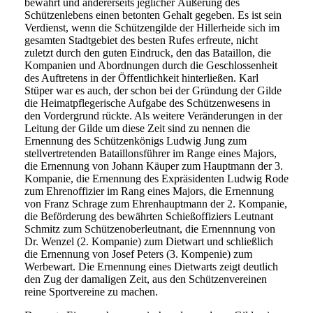
bewahrt und andererseits jeglicher Äußerung des
Schützenlebens einen betonten Gehalt gegeben. Es ist sein
Verdienst, wenn die Schützengilde der Hillerheide sich im
gesamten Stadtgebiet des besten Rufes erfreute, nicht
zuletzt durch den guten Eindruck, den das Bataillon, die
Kompanien und Abordnungen durch die Geschlossenheit
des Auftretens in der Öffentlichkeit hinterließen. Karl
Stüper war es auch, der schon bei der Gründung der Gilde
die Heimatpflegerische Aufgabe des Schützenwesens in
den Vordergrund rückte. Als weitere Veränderungen in der
Leitung der Gilde um diese Zeit sind zu nennen die
Ernennung des Schützenkönigs Ludwig Jung zum
stellvertretenden Bataillonsführer im Range eines Majors,
die Ernennung von Johann Käuper zum Hauptmann der 3.
Kompanie, die Ernennung des Expräsidenten Ludwig Rode
zum Ehrenoffizier im Rang eines Majors, die Ernennung
von Franz Schrage zum Ehrenhauptmann der 2. Kompanie,
die Beförderung des bewährten Schießoffiziers Leutnant
Schmitz zum Schützenoberleutnant, die Ernennnung von
Dr. Wenzel (2. Kompanie) zum Dietwart und schließlich
die Ernennung von Josef Peters (3. Kompenie) zum
Werbewart. Die Ernennung eines Dietwarts zeigt deutlich
den Zug der damaligen Zeit, aus den Schützenvereinen
reine Sportvereine zu machen.