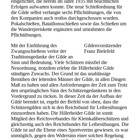
eingerichtet, die bereits im Jahre 1935 mit beachtlichen
Erfolgen aufwarten konnte. Die neue Schießordnung für
die Gilde selbst verlangte sechs Pflichtübungen, die von
den Kompanien auch restlos durchgeschossen wurden.
Pokalschießen, Bataillonsschießen sowie das Schießen um
die Wanderpreiskette ergänzten und umrahmten die
Pflichtübungen.
Mit der Einführung des
Gildenvorsitzender
Zwangsschießens verlor der
Franz Bielefeld
Traditionsgedanke der Gilde an
Sinn und Bedeutung. Viele Schützen missfiel die
Neuordnung, trotzdem erlebte die Hillerheider Gilde
ständigen Zuwachs. Der Grund ist das unablässige
Bemühen der leitenden Männer der Gilde, in allen Dingen
Maß zu halten und allen Anforderungen der Zeit zum Trotz
den ursprünglichen Sinn des Schützengedankens in den
Vordergrund zu rücken. In dieser Zeit da der Aufbau der
Gilde beendet ist, ergeht der Befehl von oben, dass die
Schützengilden sich in den Reichsbund für Leibesübungen
einzuordnen haben. Die Hillerheider Gilde ist somit
Mitglied des Reichsverbandes für Kleinkaliberschützen und
gleichzeitig auch des Reichsbundes für Leibesübungen. Die
Gilde ist auf die Ebene eines Sportvereins gewiesen. es war
unmöglich, gegen den Widersinn einer solchen Regelung