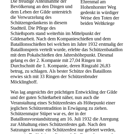
Die freudige Anteilnahme der
Ehrenmal am
Bevölkerung an den Dingen und
Hohenhorster Weg
dem Leben der Gilde unterstrich
gedenkt in würdiger
die Verwurzelung des
Weise den Toten der
Schützengedankens in diesem
beiden Weltkriege
Stadtteil. Die Pflege des
Schießsports stand weiterhin im Mittelpunkt der
Gildenarbeit. Nach dem Kompanieschießen und dem
Bataillonsschießen bei welchen im Jahre 1932 erstmalig der
Bataillonspreis verteilt wurde, erlebte das Schützenbataillon
mit dem Pokalschießen den Jahreshöhepunkt. Diesmal
gelang es der 2. Kompanie mit 27,04 Ringen im
Durchschnitt die 1. Kompanie, deren Ringzahl 26,83
betrug, zu schlagen. Als bester Schütze des Bataillons
erwies sich mit 33 Ringen der Schützenbruder
Möcklinghoff.
Was lag angesichts der prächtigen Entwickling der Gilde
und der guten Schießarbeit näher, nun auch die
Veranstaltung eines Schützenfestes als Höhepunkt einer
jeglichen Schützentradition in Erwägung zu ziehen.
Schützenmajor Stüper war es, der in der
Bataillonsvorstandsitzung am 16. Juli 1932 die Anregung
zur Abhaltung eines Schützenfestes gab. Nach den
Satzungen konnte ein Schützenfest nur gefeiert werden,