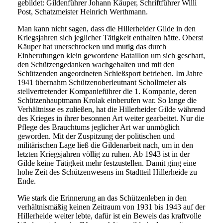
gebildet: Gildenführer Johann Käuper, Schriftführer Willi
Post, Schatzmeister Heinrich Werthmann.
Man kann nicht sagen, dass die Hillerheider Gilde in den
Kriegsjahren sich jeglicher Tätigkeit enthalten hätte. Oberst
Käuper hat unerschrocken und mutig das durch
Einberufungen klein gewordene Bataillon um sich geschart,
den Schützengedanken wachgehalten und mit den
Schützenden angeordneten Schießsport betrieben. Im Jahre
1941 übernahm Schützenoberleutnant Schollmeier als
stellvertretender Kompanieführer die 1. Kompanie, deren
Schützenhauptmann Krolak einberufen war. So lange die
Verhältnisse es zuließen, hat die Hillerheider Gilde während
des Krieges in ihrer besonnen Art weiter gearbeitet. Nur die
Pflege des Brauchtums jeglicher Art war unmöglich
geworden. Mit der Zuspitzung der politischen und
militärischen Lage ließ die Gildenarbeit nach, um in den
letzten Kriegsjahren völlig zu ruhen. Ab 1943 ist in der
Gilde keine Tätigkeit mehr festzustellen. Damit ging eine
hohe Zeit des Schützenwesens im Stadtteil Hillerheide zu
Ende.
Wie stark die Erinnerung an das Schützenleben in den
verhältnismäßig keinen Zeitraum von 1931 bis 1943 auf der
Hillerheide weiter lebte, dafür ist ein Beweis das kraftvolle