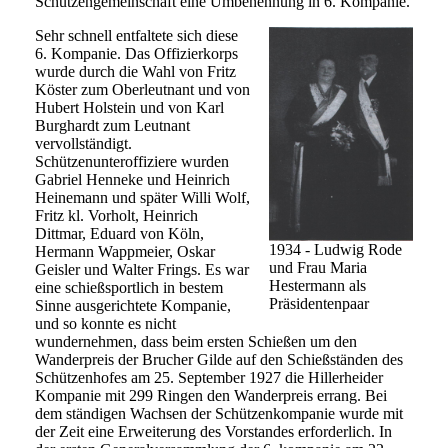
Schützengemeinschaft eine Umbenennung in 6. Kompanie.
Sehr schnell entfaltete sich diese
6. Kompanie. Das Offizierkorps
wurde durch die Wahl von Fritz
Köster zum Oberleutnant und von
Hubert Holstein und von Karl
Burghardt zum Leutnant
vervollständigt.
Schützenunteroffiziere wurden
Gabriel Henneke und Heinrich
Heinemann und später Willi Wolf,
Fritz kl. Vorholt, Heinrich
Dittmar, Eduard von Köln,
1934 - Ludwig Rode
Hermann Wappmeier, Oskar
und Frau Maria
Geisler und Walter Frings. Es war
Hestermann als
eine schießsportlich in bestem
Präsidentenpaar
Sinne ausgerichtete Kompanie,
und so konnte es nicht
wundernehmen, dass beim ersten Schießen um den
Wanderpreis der Brucher Gilde auf den Schießständen des
Schützenhofes am 25. September 1927 die Hillerheider
Kompanie mit 299 Ringen den Wanderpreis errang. Bei
dem ständigen Wachsen der Schützenkompanie wurde mit
der Zeit eine Erweiterung des Vorstandes erforderlich. In