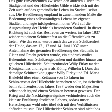
Das gute Einvernehmen zwischen den anderen Gilden im
Stadtgebiet und der Hillerheider Gilde wirkte sich mit der
Zeit auch auf das gemeindliche Leben im Stadtteil selbst
aus. Die Bevölkerung empfand in zunehmendem Maße die
Bedeutung eines selbstständigen Lebens im eigenen
Stadtteil und legte infolgedessen hohen Wert auf die
Ausgestaltung der Heide als besonderen Stadtteil. In dieser
Richtung ist auch das Bestreben zu werten, im Jahre 1937
wieder mit einem Schützenfest an die Öffentlichkeit zu
treten. Wie das erste, wurde auch das zweite Schützenfest
der Heide, das am 12., 13 und 14. Juni 1937 unter
Anteilnahme der gesamten Bevölkerung des Stadtteils in
Glanz und Pracht gefeiert wurde, ein eindrucksvolles
Bekenntnis zum Schützengedanken und darüber hinaus zur
geliebten Hillerheide. Schützenbruder Willy Firlay tat den
Königsschuss und regierte als König Wilhelm I. Dass das
damalige Schützenkönigspaar Willy Firlay und Frl. Maria
Bielefeld über einen Zeitraum von 15 Jahren im
Schützenstaat der Hillerheide herrschten sollte, ist sicherlich
beim Schützenfest des Jahres 1937 weder den Majestäten
selbst noch irgend einem Schützen bewusst gewesen. Der
Krieg und die Nachkriegsereignisse verhinderten auch die
kleinste Entfaltung festlichen Lebens, sodass unser
Herrscherpaar wohl oder übel sich mit den Verhältnissen
abfinden musste. Die Hillerheider Schützen sind nicht bös