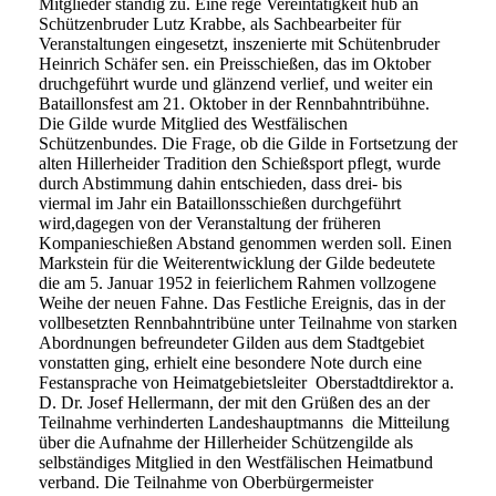
Mitglieder ständig zu. Eine rege Vereintätigkeit hub an
Schützenbruder Lutz Krabbe, als Sachbearbeiter für
Veranstaltungen eingesetzt, inszenierte mit Schütenbruder
Heinrich Schäfer sen. ein Preisschießen, das im Oktober
druchgeführt wurde und glänzend verlief, und weiter ein
Bataillonsfest am 21. Oktober in der Rennbahntribühne.
Die Gilde wurde Mitglied des Westfälischen
Schützenbundes. Die Frage, ob die Gilde in Fortsetzung der
alten Hillerheider Tradition den Schießsport pflegt, wurde
durch Abstimmung dahin entschieden, dass drei- bis
viermal im Jahr ein Bataillonsschießen durchgeführt
wird,dagegen von der Veranstaltung der früheren
Kompanieschießen Abstand genommen werden soll. Einen
Markstein für die Weiterentwicklung der Gilde bedeutete
die am 5. Januar 1952 in feierlichem Rahmen vollzogene
Weihe der neuen Fahne. Das Festliche Ereignis, das in der
vollbesetzten Rennbahntribüne unter Teilnahme von starken
Abordnungen befreundeter Gilden aus dem Stadtgebiet
vonstatten ging, erhielt eine besondere Note durch eine
Festansprache von Heimatgebietsleiter Oberstadtdirektor a.
D. Dr. Josef Hellermann, der mit den Grüßen des an der
Teilnahme verhinderten Landeshauptmanns die Mitteilung
über die Aufnahme der Hillerheider Schützengilde als
selbständiges Mitglied in den Westfälischen Heimatbund
verband. Die Teilnahme von Oberbürgermeister