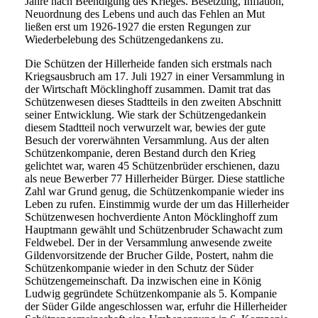
Jahre nach Beendigung des Krieges. Besetzung, Inflation,
Neuordnung des Lebens und auch das Fehlen an Mut
ließen erst um 1926-1927 die ersten Regungen zur
Wiederbelebung des Schützengedankens zu.
Die Schützen der Hillerheide fanden sich erstmals nach
Kriegsausbruch am 17. Juli 1927 in einer Versammlung in
der Wirtschaft Möcklinghoff zusammen. Damit trat das
Schützenwesen dieses Stadtteils in den zweiten Abschnitt
seiner Entwicklung. Wie stark der Schützengedankein
diesem Stadtteil noch verwurzelt war, bewies der gute
Besuch der vorerwähnten Versammlung. Aus der alten
Schützenkompanie, deren Bestand durch den Krieg
gelichtet war, waren 45 Schützenbrüder erschienen, dazu
als neue Bewerber 77 Hillerheider Bürger. Diese stattliche
Zahl war Grund genug, die Schützenkompanie wieder ins
Leben zu rufen. Einstimmig wurde der um das Hillerheider
Schützenwesen hochverdiente Anton Möcklinghoff zum
Hauptmann gewählt und Schützenbruder Schawacht zum
Feldwebel. Der in der Versammlung anwesende zweite
Gildenvorsitzende der Brucher Gilde, Postert, nahm die
Schützenkompanie wieder in den Schutz der Süder
Schützengemeinschaft. Da inzwischen eine in König
Ludwig gegründete Schützenkompanie als 5. Kompanie
der Süder Gilde angeschlossen war, erfuhr die Hillerheider