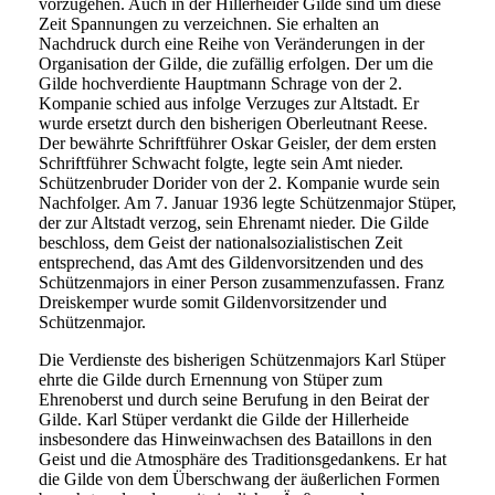
vorzugehen. Auch in der Hillerheider Gilde sind um diese
Zeit Spannungen zu verzeichnen. Sie erhalten an
Nachdruck durch eine Reihe von Veränderungen in der
Organisation der Gilde, die zufällig erfolgen. Der um die
Gilde hochverdiente Hauptmann Schrage von der 2.
Kompanie schied aus infolge Verzuges zur Altstadt. Er
wurde ersetzt durch den bisherigen Oberleutnant Reese.
Der bewährte Schriftführer Oskar Geisler, der dem ersten
Schriftführer Schwacht folgte, legte sein Amt nieder.
Schützenbruder Dorider von der 2. Kompanie wurde sein
Nachfolger. Am 7. Januar 1936 legte Schützenmajor Stüper,
der zur Altstadt verzog, sein Ehrenamt nieder. Die Gilde
beschloss, dem Geist der nationalsozialistischen Zeit
entsprechend, das Amt des Gildenvorsitzenden und des
Schützenmajors in einer Person zusammenzufassen. Franz
Dreiskemper wurde somit Gildenvorsitzender und
Schützenmajor.
Die Verdienste des bisherigen Schützenmajors Karl Stüper
ehrte die Gilde durch Ernennung von Stüper zum
Ehrenoberst und durch seine Berufung in den Beirat der
Gilde. Karl Stüper verdankt die Gilde der Hillerheide
insbesondere das Hinweinwachsen des Bataillons in den
Geist und die Atmosphäre des Traditionsgedankens. Er hat
die Gilde von dem Überschwang der äußerlichen Formen