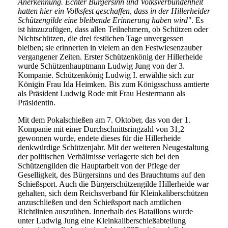
Anerkennung. Echter Bürgersinn und Volksverbundenheit
hatten hier ein Volksfest geschaffen, dass in der Hillerheider
Schützengilde eine bleibende Erinnerung haben wird"
. Es
ist hinzuzufügen, dass allen Teilnehmern, ob Schützen oder
Nichtschützen, die drei festlichen Tage unvergessen
bleiben; sie erinnerten in vielem an den Festwiesenzauber
vergangener Zeiten. Erster Schützenkönig der Hillerheide
wurde Schützenhauptmann Ludwig Jung von der 3.
Kompanie. Schützenkönig Ludwig I. erwählte sich zur
Königin Frau Ida Heimken. Bis zum Königsschuss amtierte
als Präsident Ludwig Rode mit Frau Hestermann als
Präsidentin.
Mit dem Pokalschießen am 7. Oktober, das von der 1.
Kompanie mit einer Durchschnittsringzahl von 31,2
gewonnen wurde, endete dieses für die Hillerheide
denkwürdige Schützenjahr. Mit der weiteren Neugestaltung
der politischen Verhältnisse verlagerte sich bei den
Schützengilden die Hauptarbeit von der Pflege der
Geselligkeit, des Bürgersinns und des Brauchtums auf den
Schießsport. Auch die Bürgerschützengilde Hillerheide war
gehalten, sich dem Reichsverband für Kleinkaliberschützen
anzuschließen und den Schießsport nach amtlichen
Richtlinien auszuüben. Innerhalb des Bataillons wurde
unter Ludwig Jung eine Kleinkaliberschießabteilung