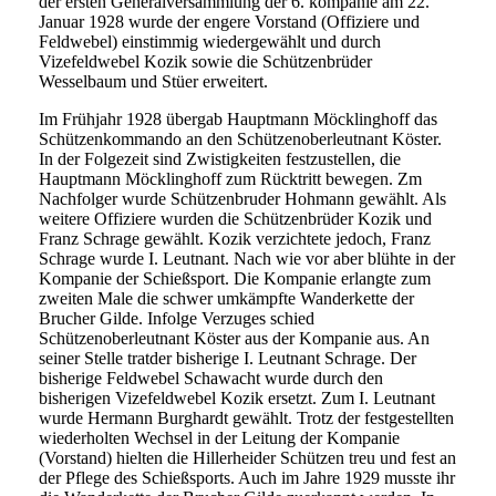
der ersten Generalversammlung der 6. kompanie am 22.
Januar 1928 wurde der engere Vorstand (Offiziere und
Feldwebel) einstimmig wiedergewählt und durch
Vizefeldwebel Kozik sowie die Schützenbrüder
Wesselbaum und Stüer erweitert.
Im Frühjahr 1928 übergab Hauptmann Möcklinghoff das
Schützenkommando an den Schützenoberleutnant Köster.
In der Folgezeit sind Zwistigkeiten festzustellen, die
Hauptmann Möcklinghoff zum Rücktritt bewegen. Zm
Nachfolger wurde Schützenbruder Hohmann gewählt. Als
weitere Offiziere wurden die Schützenbrüder Kozik und
Franz Schrage gewählt. Kozik verzichtete jedoch, Franz
Schrage wurde I. Leutnant. Nach wie vor aber blühte in der
Kompanie der Schießsport. Die Kompanie erlangte zum
zweiten Male die schwer umkämpfte Wanderkette der
Brucher Gilde. Infolge Verzuges schied
Schützenoberleutnant Köster aus der Kompanie aus. An
seiner Stelle tratder bisherige I. Leutnant Schrage. Der
bisherige Feldwebel Schawacht wurde durch den
bisherigen Vizefeldwebel Kozik ersetzt. Zum I. Leutnant
wurde Hermann Burghardt gewählt. Trotz der festgestellten
wiederholten Wechsel in der Leitung der Kompanie
(Vorstand) hielten die Hillerheider Schützen treu und fest an
der Pflege des Schießsports. Auch im Jahre 1929 musste ihr