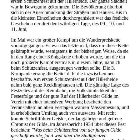
ersten Schützenfest auf der Hillerheide. Der ganze Stadtteil
war in Bewegung gekommen. Die Bevölkerung überbot
sich in der Ausschmückung der Straßen und Häuser. Bis in
die kleinsten Einzelheiten durchorganisiert war das festliche
Geschehen der drei denkwürdigen Tage, des 09., 10. und
11. Juni,
Im Mai war ein großer Kampf um die Wanderpreiskette
voraufgegangen. Es war das letzte mal, dass um diese Kette
gekämpft wurde, wenigstens in der bisherigen Weise, da sie
in den Rang einer Königskette erhoben wurde, um die ein
noch größerer Kampf erstmals in diesem Jahre, nämlich
beim Schützenfest, ausgetragen werden sollte. Die 3.
Kompanie errang die Kette, d. h. die inzwischen neu
beschaffte. Am ersten Schützenfest auf der Hillerheide
nahm bald ganz Recklinghausen teil. Die günstige Lage des
Festzeltes auf der Rennbahn, die Volkstümlichkeit der
Festesfolge und der gute Ruf der Hillerheider Gilde im
Verein mit einer intensiven Werbung bescherte den
Veranstaltern an allen Festtagen wahren Massenbesuch, und
in erheblichem Umfang auch von auswärts. Mit recht
konnte Schriftführer Geisler, der langjährige und getreue
Chronist der Gilde, im Jahresbericht 1934 über dieses Fest
berichten:
"Was beim Schützenfest von der jungen Gilde
geschafft wurde, fand weit über die Stadtgrenzen