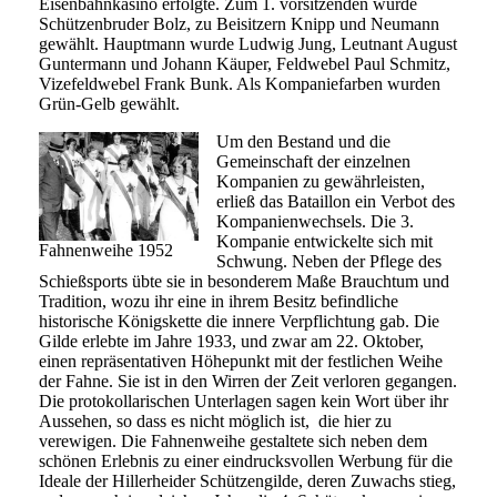
Eisenbahnkasino erfolgte. Zum 1. vorsitzenden wurde
Schützenbruder Bolz, zu Beisitzern Knipp und Neumann
gewählt. Hauptmann wurde Ludwig Jung, Leutnant August
Guntermann und Johann Käuper, Feldwebel Paul Schmitz,
Vizefeldwebel Frank Bunk. Als Kompaniefarben wurden
Grün-Gelb gewählt.
Um den Bestand und die
Gemeinschaft der einzelnen
Kompanien zu gewährleisten,
erließ das Bataillon ein Verbot des
Kompanienwechsels. Die 3.
Kompanie entwickelte sich mit
Fahnenweihe 1952
Schwung. Neben der Pflege des
Schießsports übte sie in besonderem Maße Brauchtum und
Tradition, wozu ihr eine in ihrem Besitz befindliche
historische Königskette die innere Verpflichtung gab. Die
Gilde erlebte im Jahre 1933, und zwar am 22. Oktober,
einen repräsentativen Höhepunkt mit der festlichen Weihe
der Fahne. Sie ist in den Wirren der Zeit verloren gegangen.
Die protokollarischen Unterlagen sagen kein Wort über ihr
Aussehen, so dass es nicht möglich ist, die hier zu
verewigen. Die Fahnenweihe gestaltete sich neben dem
schönen Erlebnis zu einer eindrucksvollen Werbung für die
Ideale der Hillerheider Schützengilde, deren Zuwachs stieg,