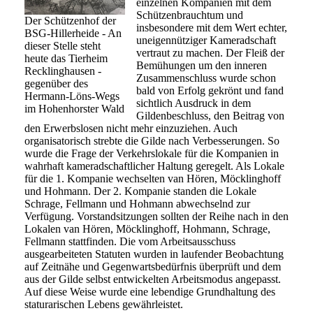
einzelnen Kompanien mit dem
Schützenbrauchtum und
Der Schützenhof der
insbesondere mit dem Wert echter,
BSG-Hillerheide - An
uneigennütziger Kameradschaft
dieser Stelle steht
vertraut zu machen. Der Fleiß der
heute das Tierheim
Bemühungen um den inneren
Recklinghausen -
Zusammenschluss wurde schon
gegenüber des
bald von Erfolg gekrönt und fand
Hermann-Löns-Wegs
sichtlich Ausdruck in dem
im Hohenhorster Wald
Gildenbeschluss, den Beitrag von
den Erwerbslosen nicht mehr einzuziehen. Auch
organisatorisch strebte die Gilde nach Verbesserungen. So
wurde die Frage der Verkehrslokale für die Kompanien in
wahrhaft kameradschaftlicher Haltung geregelt. Als Lokale
für die 1. Kompanie wechselten van Hören, Möcklinghoff
und Hohmann. Der 2. Kompanie standen die Lokale
Schrage, Fellmann und Hohmann abwechselnd zur
Verfügung. Vorstandsitzungen sollten der Reihe nach in den
Lokalen van Hören, Möcklinghoff, Hohmann, Schrage,
Fellmann stattfinden. Die vom Arbeitsausschuss
ausgearbeiteten Statuten wurden in laufender Beobachtung
auf Zeitnähe und Gegenwartsbedürfnis überprüft und dem
aus der Gilde selbst entwickelten Arbeitsmodus angepasst.
Auf diese Weise wurde eine lebendige Grundhaltung des
staturarischen Lebens gewährleistet.