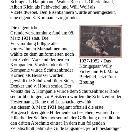
Schrage als Hauptmann, Walter Reese als Oberleutnant,
Albert Klein als Feldwebel und Willi Wolf als
Vizefeldwebel. Den Eisenbahnern wurde anheimgestellt,
eine eigene 3. Kompanie zu gründen.
Die eigentliche
Gründerversammlung fand am 08.
März 1931 statt. Die
Versammlung billigte alle
vorerwähnten Maßnahmen und
wählte zu dem uniformierten noch
den zivilen Vorstand der beiden
1937-1952 - Das
Kompanien. Vorsitzender der 1.
Königspaar Willy
Kompanie wurde Schützenbruder
Firlay und Frl. Maria
Körner, als Beisitzer wurden
Bielefeld, jetzt Frau
gewählt die Schützenbrüder Stüer,
Breuing
Denker und v. Hören senior. Der
Vorsitz der 2. Kompanie wurde dem Schützenbruder Rode
senior übertragen, zu Beisitzern wurden die Schützenbrüder
Hestermann, Beine und Leushacke gewählt.
An diesem 8. März 1931 beginnt offiziell die erste
Bürgerschützengilde Hillerheide zu bestehen, während das
Hillerheider Schützenwesen mit der Gründung der Gilde in
den dritten Abschnitt eintrat. In dem nun folgenden
Zeitabschnitt nahm die Gilde langsamer, jedoch beständiger