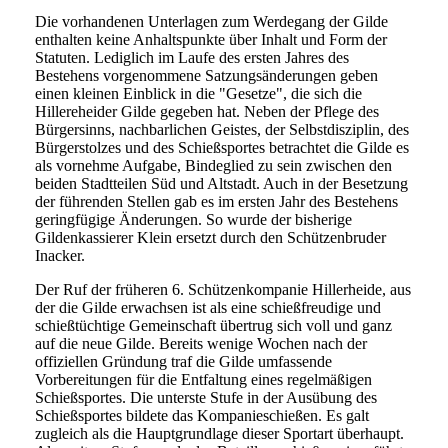
Die vorhandenen Unterlagen zum Werdegang der Gilde
enthalten keine Anhaltspunkte über Inhalt und Form der
Statuten. Lediglich im Laufe des ersten Jahres des
Bestehens vorgenommene Satzungsänderungen geben
einen kleinen Einblick in die "Gesetze", die sich die
Hillereheider Gilde gegeben hat. Neben der Pflege des
Bürgersinns, nachbarlichen Geistes, der Selbstdisziplin, des
Bürgerstolzes und des Schießsportes betrachtet die Gilde es
als vornehme Aufgabe, Bindeglied zu sein zwischen den
beiden Stadtteilen Süd und Altstadt. Auch in der Besetzung
der führenden Stellen gab es im ersten Jahr des Bestehens
geringfügige Änderungen. So wurde der bisherige
Gildenkassierer Klein ersetzt durch den Schützenbruder
Inacker.
Der Ruf der früheren 6. Schützenkompanie Hillerheide, aus
der die Gilde erwachsen ist als eine schießfreudige und
schießtüchtige Gemeinschaft übertrug sich voll und ganz
auf die neue Gilde. Bereits wenige Wochen nach der
offiziellen Gründung traf die Gilde umfassende
Vorbereitungen für die Entfaltung eines regelmäßigen
Schießsportes. Die unterste Stufe in der Ausübung des
Schießsportes bildete das Kompanieschießen. Es galt
zugleich als die Hauptgrundlage dieser Sportart überhaupt.