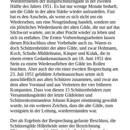
Wiedererstehen der Bürgerschützengilde in der zweiten
Hälfte des Jahres 1951. Es hat nur wenige Monate bedurft,
um die Gilde in der alten Stärke wieder aufzustellen. Fast
hat es den Anschein, als wenn es sich nicht um ein
Wiedersehen, um eine Neugründung handelt, sondern um
ein plötzliches Wiederdasein der alten Gilde, die nur auf das
Stichwort wartete, um in alter Pracht wieder zu leben und
sich zu entfalten. Die Ersten Vorbereitungsarbeiten lassen
diesen Rückschluss ohne Vorbehalte auch zu. Waren es
doch Schützenbrüder der alten Gilde, und zwar Hohmann,
Koch, Schulte-Middelmann, Käuper und Kolak, die in
einem ersten Gedankenaustausch am 18. Juni 1951 den
Stein zu einem Wiederaufleben der Gilde ins Rollen
brachten. Aber auch der ein einer zweiten Besprechung am
23. Juli 1951 gebildete Arbeitsausschuss setzte sich
ausschließlich aus alten Schützen zusammen, und zwar aus
dem alten Vorstand und aus Vertretern der vier früheren
Kompanien. Dass von diesen 15 Schützenbrüdern zum
Versammlungsleiter der letzte Gildeleiter und
Schützenkommandeur Johann Käuper einstimmig gewählt
wurde, ist ein weiteres Zeichen, dass die alte Gilde, zum
wenigsten in der Leitung, wiedererstanden war.
Der als Ergebnis der Besprechung gefasste Beschluss, die
Schützengilde Hillerheide unter der Bezeichnung